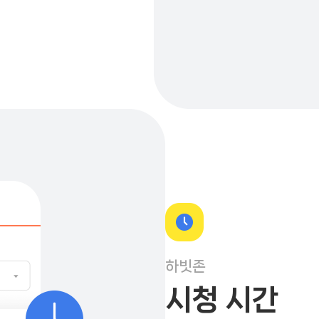
하빗존
시청 시간