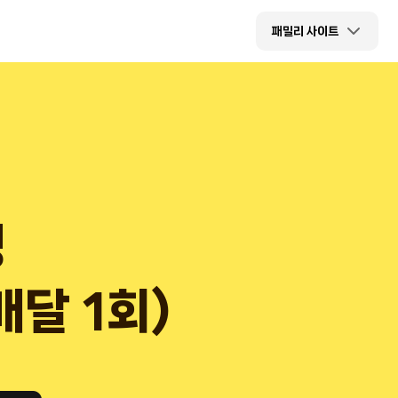
패밀리 사이트
청
매달 1회)
달1회)