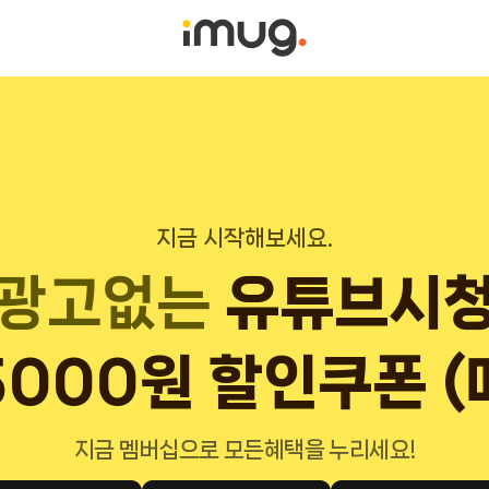
지금 시작해보세요.
광고없는
유튜브시
5000원 할인쿠폰 (
테마파크
무료입장(매
지금 멤버십으로 모든혜택을 누리세요!